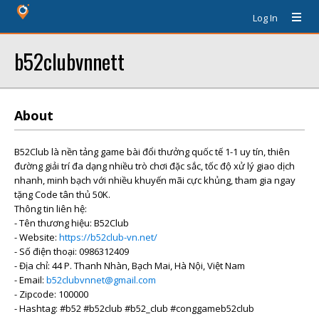
Log In
b52clubvnnett
About
B52Club là nền tảng game bài đổi thưởng quốc tế 1-1 uy tín, thiên
đường giải trí đa dạng nhiều trò chơi đặc sắc, tốc độ xử lý giao dịch
nhanh, minh bạch với nhiều khuyến mãi cực khủng, tham gia ngay
tặng Code tân thủ 50K.
Thông tin liên hệ:
- Tên thương hiệu: B52Club
- Website:
https://b52club-vn.net/
- Số điện thoại: 0986312409
- Địa chỉ: 44 P. Thanh Nhàn, Bạch Mai, Hà Nội, Việt Nam
- Email:
b52clubvnnet@gmail.com
- Zipcode: 100000
- Hashtag: #b52 #b52club #b52_club #conggameb52club